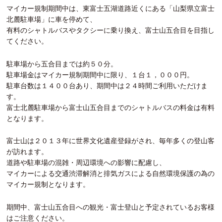
マイカー規制期間中は、東富士五湖道路近くにある「山梨県立富士
北麓駐車場」に車を停めて、
有料のシャトルバスやタクシーに乗り換え、富士山五合目を目指し
てください。
駐車場から五合目までは約５０分。
駐車場金はマイカー規制期間中に限り、１台１，０００円。
駐車台数は１４００台あり、期間中は２４時間ご利用いただけま
す。
富士北麓駐車場から富士山五合目までのシャトルバスの料金は有料
となります。
富士山は２０１３年に世界文化遺産登録がされ、毎年多くの登山客
が訪れます。
道路や駐車場の混雑・周辺環境への影響に配慮し、
マイカーによる交通渋滞解消と排気ガスによる自然環境保護の為の
マイカー規制となります。
期間中、富士山五合目への観光・富士登山と予定されているお客様
はご注意ください。